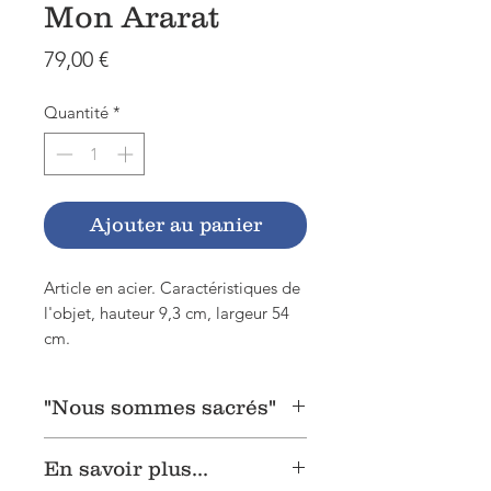
Mon Ararat
Prix
79,00 €
Quantité
*
Ajouter au panier
Article en acier. Caractéristiques de
l'objet, hauteur 9,3 cm, largeur 54
cm.
"Nous sommes sacrés"
"Traversez le monde, il n'y a pas de
En savoir plus...
sommet blanc comme ARARAT"